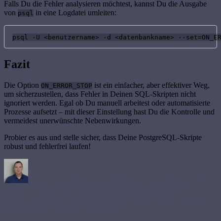
Falls Du die Fehler analysieren möchtest, kannst Du die Ausgabe
von
in eine Logdatei umleiten:
psql
psql -U <benutzername> -d <datenbankname> --set=ON_E
Fazit
Die Option
ist ein einfacher, aber effektiver Weg,
ON_ERROR_STOP
um sicherzustellen, dass Fehler in Deinen SQL-Skripten nicht
ignoriert werden. Egal ob Du manuell arbeitest oder automatisierte
Prozesse aufsetzt – mit dieser Einstellung hast Du die Kontrolle und
vermeidest unerwünschte Nebenwirkungen.
Probier es aus und stelle sicher, dass Deine PostgreSQL-Skripte
robust und fehlerfrei laufen!
Autor
Thomas Butzbach
Veröffentlicht am
1. Januar 2025
1.
Januar 2025
Kategorien
PostgreSQL
,
SQL
Schlagwörter
SQL
Schreibe einen Kommentar
zu PostgreSQL-Tipp: Abbrechen
bei Fehlern mit ON_ERROR_STOP