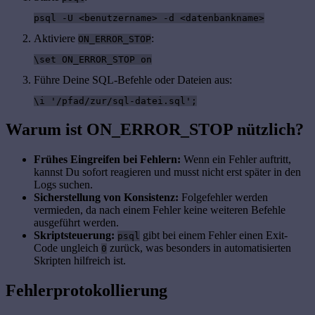
psql -U <benutzername> -d <datenbankname>
Aktiviere
:
ON_ERROR_STOP
\set ON_ERROR_STOP on
Führe Deine SQL-Befehle oder Dateien aus:
\i '/pfad/zur/sql-datei.sql';
Warum ist ON_ERROR_STOP nützlich?
Frühes Eingreifen bei Fehlern:
Wenn ein Fehler auftritt,
kannst Du sofort reagieren und musst nicht erst später in den
Logs suchen.
Sicherstellung von Konsistenz:
Folgefehler werden
vermieden, da nach einem Fehler keine weiteren Befehle
ausgeführt werden.
Skriptsteuerung:
gibt bei einem Fehler einen Exit-
psql
Code ungleich
zurück, was besonders in automatisierten
0
Skripten hilfreich ist.
Fehlerprotokollierung