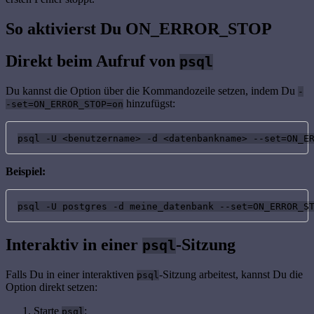
So aktivierst Du ON_ERROR_STOP
Direkt beim Aufruf von
psql
Du kannst die Option über die Kommandozeile setzen, indem Du
-
hinzufügst:
-set=ON_ERROR_STOP=on
psql -U <benutzername> -d <datenbankname> --set=ON_E
Beispiel:
psql -U postgres -d meine_datenbank --set=ON_ERROR_S
Interaktiv in einer
-Sitzung
psql
Falls Du in einer interaktiven
-Sitzung arbeitest, kannst Du die
psql
Option direkt setzen:
Starte
:
psql