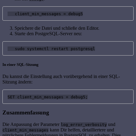
   client_min_messages = debug5
Speichere die Datei und schließe den Editor.
Starte den PostgreSQL-Server neu:
   sudo systemctl restart postgresql
In einer SQL-Sitzung
Du kannst die Einstellung auch vorübergehend in einer SQL-
Sitzung ändern:
SET client_min_messages = debug5;
Zusammenfassung
Die Anpassung der Parameter
und
log_error_verbosity
kann Dir helfen, detailliertere und
client_min_messages
nützlichere Fehlermeldungen in PostgreSQL zu erhalten. Dies