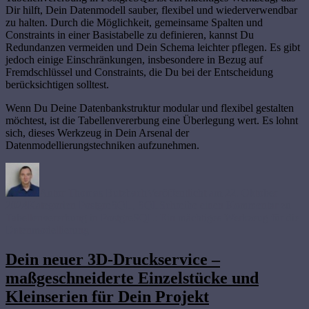
Dir hilft, Dein Datenmodell sauber, flexibel und wiederverwendbar
zu halten. Durch die Möglichkeit, gemeinsame Spalten und
Constraints in einer Basistabelle zu definieren, kannst Du
Redundanzen vermeiden und Dein Schema leichter pflegen. Es gibt
jedoch einige Einschränkungen, insbesondere in Bezug auf
Fremdschlüssel und Constraints, die Du bei der Entscheidung
berücksichtigen solltest.
Wenn Du Deine Datenbankstruktur modular und flexibel gestalten
möchtest, ist die Tabellenvererbung eine Überlegung wert. Es lohnt
sich, dieses Werkzeug in Dein Arsenal der
Datenmodellierungstechniken aufzunehmen.
Autor
Thomas Butzbach
Veröffentlicht am
22. Oktober
2024
Kategorien
PostgreSQL
,
SQL
Schreibe einen Kommentar
zu
Tabellenvererbung in PostgreSQL: Ein mächtiges Werkzeug für die
Datenmodellierung
Dein neuer 3D-Druckservice –
maßgeschneiderte Einzelstücke und
Kleinserien für Dein Projekt