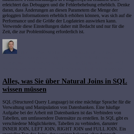
erleichtert das Debuggen und die Fehlerbehebung erheblich. Denke
daran, dass Änderungen an diesen Parametern die Menge der
geloggten Informationen erheblich erhöhen können, was sich auf die
Performance und die Größe der Logdateien auswirken kann.
Verwende diese Einstellungen daher mit Bedacht und nur für die
Zeit, die zur Problemlösung erforderlich ist.
Autor
Thomas Butzbach
Veröffentlicht am
5. August 2024
5.
August 2024
Kategorien
PostgreSQL
,
SQL
Schreibe einen
Kommentar
zu Optimierung der Fehlermeldungen in PostgreSQL:
Verwendung von log_error_verbosity und client_min_messages
Alles, was Sie über Natural Joins in SQL
wissen müssen
SQL (Structured Query Language) ist eine mächtige Sprache für die
Verwaltung und Manipulation von Datenbanken. Eine häufige
Aufgabe bei der Arbeit mit Datenbanken ist das Verbinden von
Tabellen, um umfassendere Datensätze zu erstellen. In SQL gibt es
verschiedene Möglichkeiten, Tabellen zu verbinden, darunter
INNER JOIN, LEFT JOIN, RIGHT JOIN und FULL JOIN. Ein