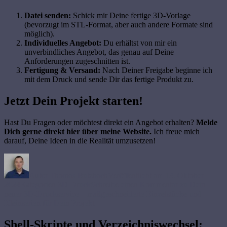
Datei senden:
Schick mir Deine fertige 3D-Vorlage
(bevorzugt im STL-Format, aber auch andere Formate sind
möglich).
Individuelles Angebot:
Du erhältst von mir ein
unverbindliches Angebot, das genau auf Deine
Anforderungen zugeschnitten ist.
Fertigung & Versand:
Nach Deiner Freigabe beginne ich
mit dem Druck und sende Dir das fertige Produkt zu.
Jetzt Dein Projekt starten!
Hast Du Fragen oder möchtest direkt ein Angebot erhalten?
Melde
Dich gerne direkt hier über meine Website.
Ich freue mich
darauf, Deine Ideen in die Realität umzusetzen!
Autor
Thomas Butzbach
Veröffentlicht am
13. Oktober
2024
Kategorien
3D-Druck
Schreibe einen Kommentar
zu Dein
neuer 3D-Druckservice – maßgeschneiderte Einzelstücke und
Kleinserien für Dein Projekt
Shell-Skripte und Verzeichniswechsel: