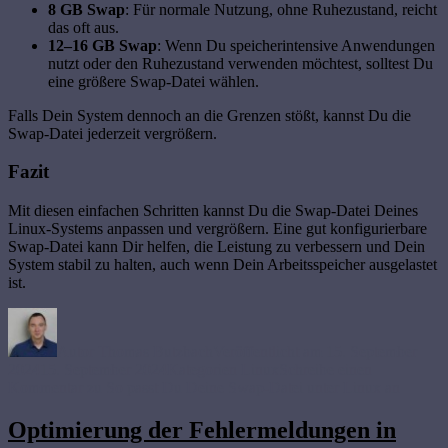
8 GB Swap
: Für normale Nutzung, ohne Ruhezustand, reicht
das oft aus.
12–16 GB Swap
: Wenn Du speicherintensive Anwendungen
nutzt oder den Ruhezustand verwenden möchtest, solltest Du
eine größere Swap-Datei wählen.
Falls Dein System dennoch an die Grenzen stößt, kannst Du die
Swap-Datei jederzeit vergrößern.
Fazit
Mit diesen einfachen Schritten kannst Du die Swap-Datei Deines
Linux-Systems anpassen und vergrößern. Eine gut konfigurierbare
Swap-Datei kann Dir helfen, die Leistung zu verbessern und Dein
System stabil zu halten, auch wenn Dein Arbeitsspeicher ausgelastet
ist.
Autor
Thomas Butzbach
Veröffentlicht am
15. September
2024
15. September 2024
Kategorien
Linux
Schreibe einen
Kommentar
zu So passt Du Deine Swap-Datei unter Linux an
Optimierung der Fehlermeldungen in