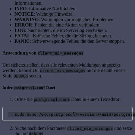
Informationen.
INFO
: Informative Nachrichten.
NOTICE
: Wichtige Hinweise.
WARNING
: Warnungen vor möglichen Problemen.
ERROR
: Fehler, die eine Aktion verhindern.
LOG
: Nachrichten, die im Serverlog erscheinen.
FATAL
: Kritische Fehler, die die Sitzung beenden.
PANIC
: Schwerwiegende Fehler, die den Server stoppen.
Anwendung von
client_min_messages
Um sicherzustellen, dass alle relevanten Meldungen angezeigt
werden, kannst Du
auf die detaillierteste
client_min_messages
Stufe
setzen.
DEBUG5
In der
Datei
postgresql.conf
Öffne die
Datei in einem Texteditor:
postgresql.conf
   sudo nano /etc/postgresql/<version>/main/postgres
Suche nach dem Parameter
und setze
client_min_messages
ihn auf
:
debug5