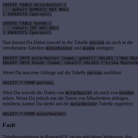
CREATE TABLE mitarbeiter (

    gehalt NUMERIC NOT NULL

) INHERITS (person);

CREATE TABLE kunde (

    rabatt INT NOT NULL

) INHERITS (person);
Nun kannst Du Daten sowohl in die Tabelle
als auch in die
person
vererbenden Tabellen
und
einfügen:
mitarbeiter
kunde
INSERT INTO mitarbeiter (name, gehalt) VALUES ('Max Mus
INSERT INTO kunde (name, rabatt) VALUES ('Erika Musterm
Wenn Du nun eine Abfrage auf die Tabelle
ausführst:
person
SELECT * FROM person;
Wirst Du sowohl die Daten von
als auch von
Mitarbeiter
Kunden
sehen. Wenn Du jedoch nur die Daten von Mitarbeitern abfragen
möchtest, kannst Du direkt auf die
-Tabelle zugreifen:
mitarbeiter
SELECT * FROM mitarbeiter;
Fazit
Tabellenvererbung in PostgreSQL ist ein mächtiges Werkzeug, das