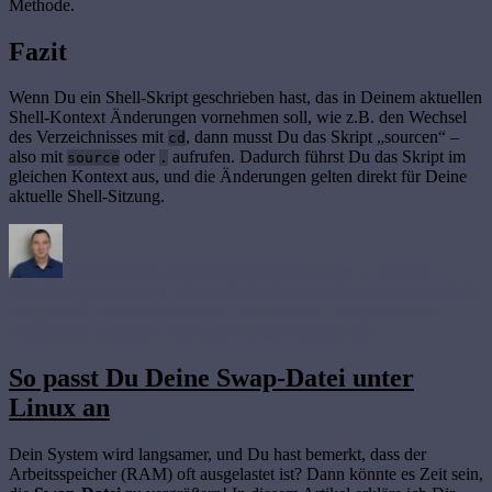
Methode.
Fazit
Wenn Du ein Shell-Skript geschrieben hast, das in Deinem aktuellen
Shell-Kontext Änderungen vornehmen soll, wie z.B. den Wechsel
des Verzeichnisses mit
, dann musst Du das Skript „sourcen“ –
cd
also mit
oder
aufrufen. Dadurch führst Du das Skript im
source
.
gleichen Kontext aus, und die Änderungen gelten direkt für Deine
aktuelle Shell-Sitzung.
Autor
Thomas Butzbach
Veröffentlicht am
1. Oktober
2024
Kategorien
Linux
,
Ubuntu
Schreibe einen Kommentar
zu Shell-
Skripte und Verzeichniswechsel: Warum Dein Skript nicht das
Verzeichnis wechselt – und wie Du das Problem löst
So passt Du Deine Swap-Datei unter
Linux an
Dein System wird langsamer, und Du hast bemerkt, dass der
Arbeitsspeicher (RAM) oft ausgelastet ist? Dann könnte es Zeit sein,