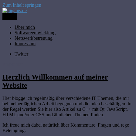
Zum Inhalt springen
Menü
Thomas Butzbach
piganis.de
Über mich
Softwareentwicklung
Netzwerkbetreuung
Impressum
Twitter
Empfohlen
Herzlich Willkommen auf meiner
Website
Hier blogge ich regelmäßig über verschiedene IT-Themen, die mir
bei meiner täglichen Arbeit begegnen und die mich beschäftigen. In
der Regel werden Sie hier also Artikel zu C++ mit Qt, JavaScript,
HTML und/oder CSS und ähnlichen Themen finden.
Ich freue mich dabei natürlich über Kommentare, Fragen und rege
Beteiligung.