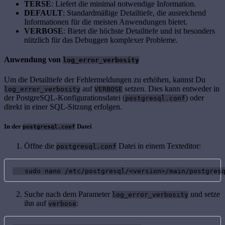
TERSE
: Liefert die minimal notwendige Information.
DEFAULT
: Standardmäßige Detailtiefe, die ausreichend
Informationen für die meisten Anwendungen bietet.
VERBOSE
: Bietet die höchste Detailtiefe und ist besonders
nützlich für das Debuggen komplexer Probleme.
Anwendung von
log_error_verbosity
Um die Detailtiefe der Fehlermeldungen zu erhöhen, kannst Du
auf
setzen. Dies kann entweder in
log_error_verbosity
VERBOSE
der PostgreSQL-Konfigurationsdatei (
) oder
postgresql.conf
direkt in einer SQL-Sitzung erfolgen.
In der
Datei
postgresql.conf
Öffne die
Datei in einem Texteditor:
postgresql.conf
   sudo nano /etc/postgresql/<version>/main/postgres
Suche nach dem Parameter
und setze
log_error_verbosity
ihn auf
:
verbose