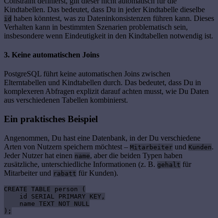
Constraint definierst, gilt dieser nicht automatisch für die
Kindtabellen. Das bedeutet, dass Du in jeder Kindtabelle dieselbe
haben könntest, was zu Dateninkonsistenzen führen kann. Dieses
id
Verhalten kann in bestimmten Szenarien problematisch sein,
insbesondere wenn Eindeutigkeit in den Kindtabellen notwendig ist.
3. Keine automatischen Joins
PostgreSQL führt keine automatischen Joins zwischen
Elterntabellen und Kindtabellen durch. Das bedeutet, dass Du in
komplexeren Abfragen explizit darauf achten musst, wie Du Daten
aus verschiedenen Tabellen kombinierst.
Ein praktisches Beispiel
Angenommen, Du hast eine Datenbank, in der Du verschiedene
Arten von Nutzern speichern möchtest –
und
.
Mitarbeiter
Kunden
Jeder Nutzer hat einen
, aber die beiden Typen haben
name
zusätzliche, unterschiedliche Informationen (z. B.
für
gehalt
Mitarbeiter und
für Kunden).
rabatt
CREATE TABLE person (

    id SERIAL PRIMARY KEY,

    name TEXT NOT NULL

);
